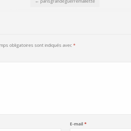
←
parisgrandeguerremallette
mps obligatoires sont indiqués avec
*
E-mail
*