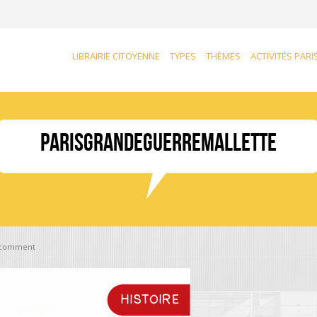
LIBRAIRIE CITOYENNE
TYPES
THÈMES
ACTIVITÉS PARI
parisgrandeguerremallette
 comment