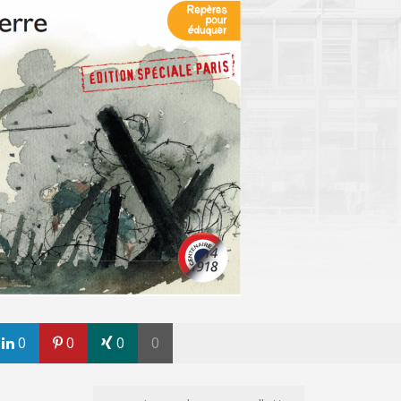
0
0
0
0