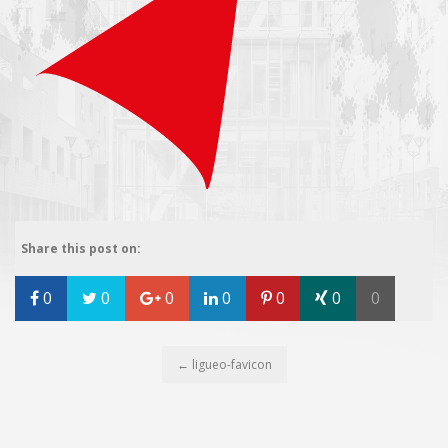
Share this post on:
0
0
0
0
0
0
0
←
ligueo-favicon