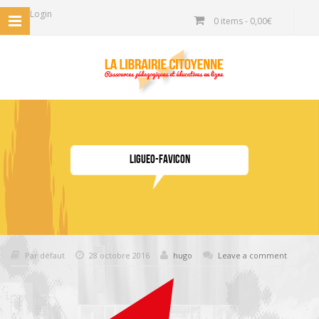
Login
0 items -
0,00
€
ligueo-favicon
Par défaut
28 octobre 2016
hugo
Leave a comment