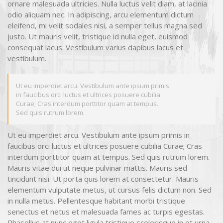
ornare malesuada ultricies. Nulla luctus velit diam, at lacinia
odio aliquam nec. In adipiscing, arcu elementum dictum
eleifend, mi velit sodales nisi, a semper tellus magna sed
justo. Ut mauris velit, tristique id nulla eget, euismod
consequat lacus. Vestibulum varius dapibus lacus et
vestibulum.
Ut eu imperdiet arcu. Vestibulum ante ipsum primis
in faucibus orci luctus et ultrices posuere cubilia
Curae; Cras interdum porttitor quam at tempus.
Sed quis rutrum lorem.
Ut eu imperdiet arcu. Vestibulum ante ipsum primis in
faucibus orci luctus et ultrices posuere cubilia Curae; Cras
interdum porttitor quam at tempus. Sed quis rutrum lorem.
Mauris vitae dui ut neque pulvinar mattis. Mauris sed
tincidunt nisi. Ut porta quis lorem at consectetur. Mauris
elementum vulputate metus, ut cursus felis dictum non. Sed
in nulla metus. Pellentesque habitant morbi tristique
senectus et netus et malesuada fames ac turpis egestas.
Phasellus at nunc eget ligula tristique scelerisque in et urna.